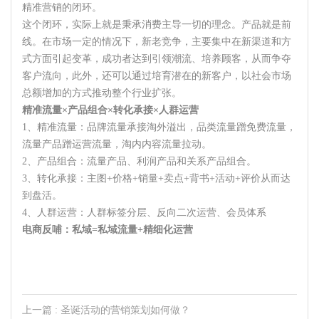
精准营销的闭环。
这个闭环，实际上就是秉承消费主导一切的理念。产品就是前
线。在市场一定的情况下，新老竞争，主要集中在新渠道和方
式方面引起变革，成功者达到引领潮流、培养顾客，从而争夺
客户流向，此外，还可以通过培育潜在的新客户，以社会市场
总额增加的方式推动整个行业扩张。
精准流量×产品组合×转化承接×人群运营
1、精准流量：品牌流量承接淘外溢出，品类流量蹭免费流量，
流量产品蹭运营流量，淘内内容流量拉动。
2、产品组合：流量产品、利润产品和关系产品组合。
3、转化承接：主图+价格+销量+卖点+背书+活动+评价从而达
到盘活。
4、人群运营：人群标签分层、反向二次运营、会员体系
电商反哺：私域
=私域流量+精细化运营
上一篇
: 圣诞活动的营销策划如何做？